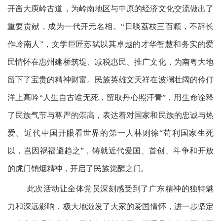
开凿大庾岭古道，为岭南地区与中原的经济文化交流做出了
重要贡献，成为一代开元名相。“日啖荔枝三百颗，不辞长
作岭南人”，
文学巨匠
苏轼以其卓越的才华智慧和务实的爱
民情怀在惠州建桥筑堤、减税惠民、推广文化，为南粤大地
留下了宝贵的精神财富。民族英雄文天祥在波澜壮阔的伶仃
洋上高吟“人生自古谁无死，留取丹心照汗青”，用生命诠释
了民族气节与尊严的崇高，表达着对国家和民族的忠诚与热
爱。近代中国开眼看世界的第一人林则徐“苟利国家生死
以，岂因祸福避趋之”，铸就近代爱国、首创、斗争和开放
的虎门销烟精神，开启了民族觉醒之门。
此次活动让全体党员深刻感受到了广东精神的独特魅
力和深远影响，极大地激发了大家的爱国情怀，进一步坚定